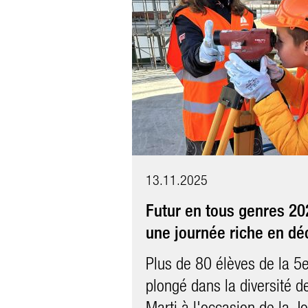
13.11.2025
11.11.2021
Futur en tous genres 20
Futur en tous genres 20
une journée riche en dé
Le 11 novembre 2021, la j
Plus de 80 élèves de la 5
genres a de nouveau eu l
plongé dans la diversité 
due au coronavirus l’anné
Marti à l'occasion de la J