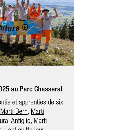
025 au Parc Chasseral
ncours #martifutureday
tis et apprenties de six
–
 a d’abord pu jeter un œil
Marti Bern
,
Marti
u chantier du nouveau
Jura
,
Antiglio
,
Marti
ffice fédéral des
k
– ont quitté leur