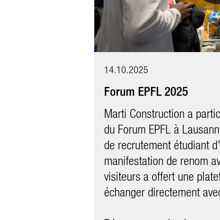
14.10.2025
Forum EPFL 2025
Marti Construction a partic
du Forum EPFL à Lausanne
03.09.2021
de recrutement étudiant d
Journée de visite du ma
manifestation de renom a
Le Lötschental était respl
visiteurs a offert une plat
beau temps de fin d’été. V
échanger directement avec 
premiers invités sont arriv