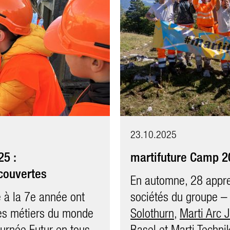
23.10.2025
27.10.2021
25 :
21
martifuture Camp 2
Premier prix du co
couvertes
2021
ournée Futur en tous
En automne, 28 appren
e à la 7e année ont
ieu après une pause
sociétés du groupe 
La famille du gagnant
des métiers du monde
e dernière.
Solothurn
dans les coulisses d
,
Marti Arc 
ournée Futur en tous
Basel
bâtiment de l’OFCL (O
et
Marti Techni