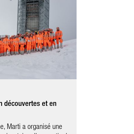
tifuturedays 2021
n découvertes et en
 se sont familiarisés avec
les excavatrices, le
e, Marti a organisé une
 construction et de