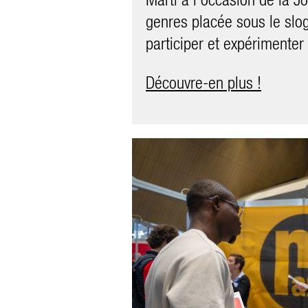
Les photos proviennent de
genres placée sous le slog
de Moosseedorf, de Marti 
participer et expérimenter 
de Marti Bâle de Lausen e
Découvre-en plus !
centrale de Kriens.
plus