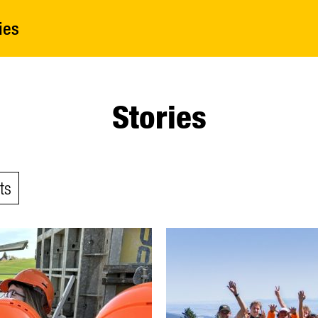
ies
Stories
ts