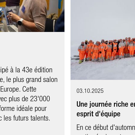
ipé à la 43e édition
, le plus grand salon
28.08.2021
'Europe. Cette
03.10.2025
rtifuture camp 2021
Retour sur les #mar
vec plus de 23'000
Une journée riche e
endissant sous un
eforme idéale pour
Plus de 700 visiteurs
esprit d'équipe
ers neuf heures, les
les futurs talents.
les clous, les dalles, 
és à Wiler au
En ce début d'automn
soudage, les plans, la