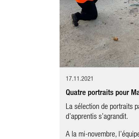
Les premières prises en R
C’est une expérience nouve
monde, notamment pour le
comédienne (apprentis Mar
Le résultat pourra procha
sur les réseaux de martifu
rate aucune actualité.
17.11.2021
Quatre portraits pour Ma
La sélection de portraits 
d’apprentis s’agrandit.
A la mi-novembre, l’équipe