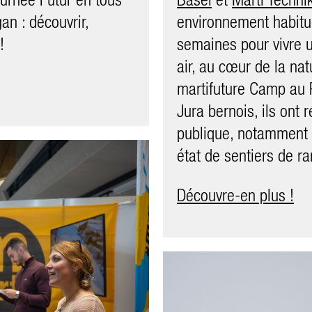
s entreprises Marti
an : découvrir,
environnement habitu
constructions et de la 
Arc Jura de Cornaux,
!
semaines pour vivre 
Marti AG Bern.
t de Marti Suisse
air, au cœur de la na
Puis place aux sensat
martifuture Camp au 
haut de la grue était 
Jura bernois, ils ont r
la cabine impression
publique, notamment l
inoubliable. Un grand
état de sentiers de r
collaborateurs Marti!
Découvre-en plus !