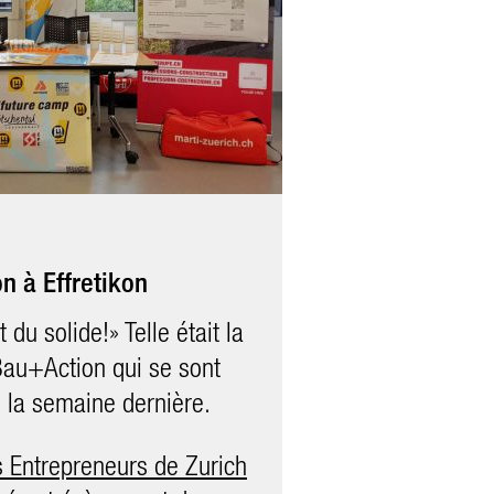
tifuturedays 2021
 se sont familiarisés avec
les excavatrices, le
 construction et de
n à Effretikon
tractions autour des
 du solide!» Telle était la
ge #martifuture.
Bau+Action qui se sont
n la semaine dernière.
s Entrepreneurs de Zurich