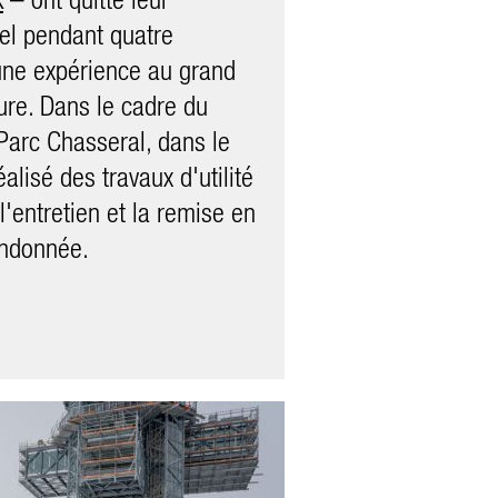
el pendant quatre
logistique), réalisé par
une expérience au grand
ture. Dans le cadre du
ions fortes! La vue tout en
Parc Chasseral, dans le
géniale et le pilotage dans
éalisé des travaux d'utilité
nant. Un événement
'entretien et la remise en
 merci aux trois
andonnée.