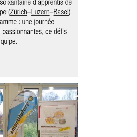
 soixantaine d'apprentis de
tractions autour des
pe (
Zürich
–
Luzern
–
Basel
)
ge #martifuture.
ramme : une journée
 passionnantes, de défis
équipe.