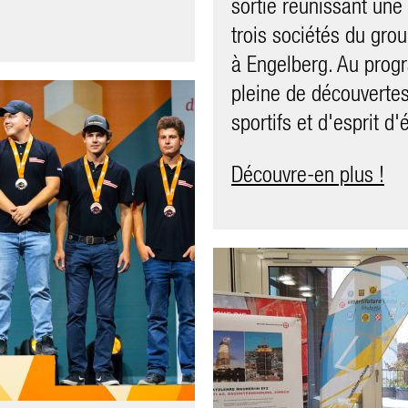
lp. Un groupe mixte
sortie réunissant une
nombreuses autres at
 de l’ERFA, de
trois sociétés du grou
métiers d’apprentissa
 et de directeurs. On
à Engelberg. Au prog
plus
ir l’un ou l’autre
pleine de découvertes
est monté en
sportifs et d'esprit d'
r un café et des
Découvre-en plus !
 du restaurant de
erbe vue.
et.