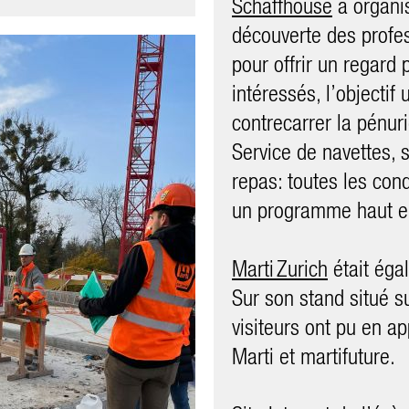
Schaffhouse
a organi
découverte des profes
pour offrir un regard 
intéressés, l’objectif 
contrecarrer la pénur
Service de navettes, 
repas: toutes les cond
un programme haut en
Marti Zurich
était éga
Sur son stand situé s
07.06.2021
visiteurs ont pu en a
 réalité augmentée
Etudiants et stagia
Marti et martifuture.
nouveaux visages