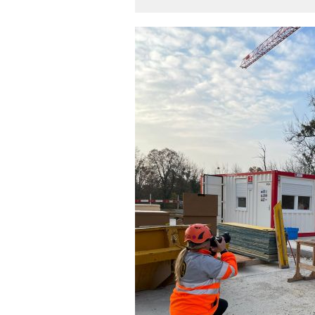
14.06.2021
martifuture se met à la
(RA)