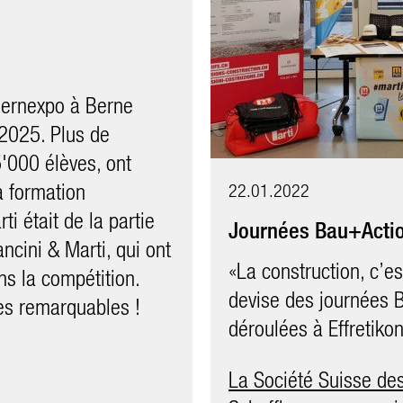
28.08.2021
Bernexpo à Berne
Retour sur les #mar
 2025. Plus de
5'000 élèves, ont
Plus de 700 visiteurs
a formation
les clous, les dalles, 
22.01.2022
ti était de la partie
soudage, les plans, la
Journées Bau+Actio
ncini & Marti, qui ont
nombreuses autres at
«La construction, c’est
ns la compétition.
métiers d’apprentissa
devise des journées 
es remarquables !
plus
déroulées à Effretiko
La Société Suisse de