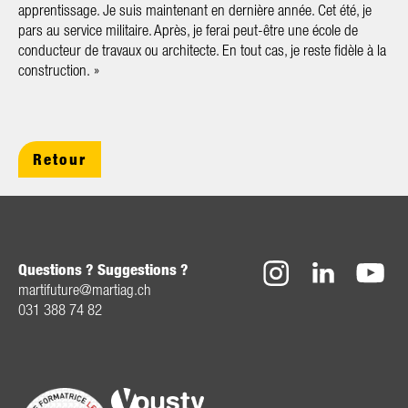
apprentissage. Je suis maintenant en dernière année. Cet été, je
pars au service militaire. Après, je ferai peut-être une école de
conducteur de travaux ou architecte. En tout cas, je reste fidèle à la
construction.
»
Retour
Questions ? Suggestions ?
m
rt
f
t
r
m
rt
g
ch
031 388 74 82