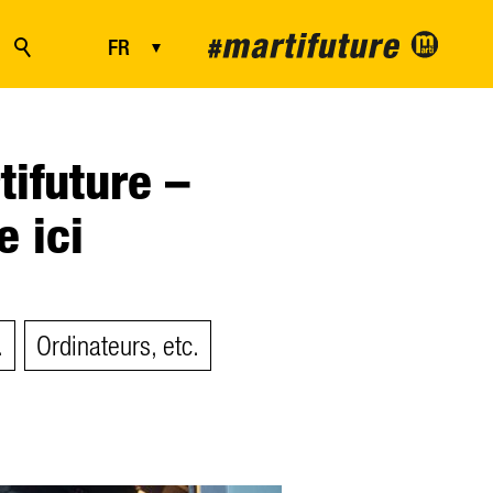
FR
DE
ifuture –
e ici
.
Ordinateurs, etc.